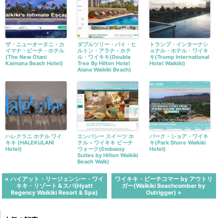
ザ・ニューオータニ・カ
ダブルツリー・バイ・ヒ
トランプ・インターナシ
イマナ・ビーチ・ホテル
ルトン・アラナ・ホテ
ョナル・ホテル・ワイキ
(The New Otani
ル・ワイキキ(Double
キ(Trump International
Kaimana Beach Hotel)
Tree By Hilton Hotel
Hotel Waikiki)
Alana Waikiki Beach)
ハレクラニ ホテル ワイ
エンバシー スイーツ ホ
パーク・ショア・ワイキ
キキ (HALEKULANI
テル – ワイキキ ビーチ
キ(Park Shore Waikiki
Hotel)
ウォーク(Embassy
Hotel)
Suites by Hilton Waikiki
Beach Walk)
« ハイアット・リージェンシー・ワイ
ワイキキ・ビーチコマー by アウトリ
キキ・リゾート＆スパ(Hyatt
ガー(Waikiki Beachcomber by
Regency Waikiki Resort & Spa)
Outrigger) »