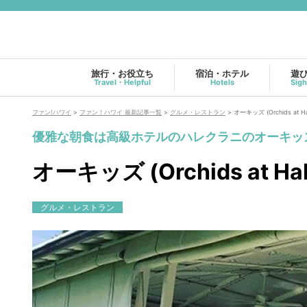
旅行・お役立ち
宿泊・ホテル
遊
Travel・Helpful
Hotels
Sigh
ファン!ハワイ
>
ファン！ハワイ 最新記事一覧
>
グルメ・レストラン
>
オーキッズ (Orchids at Hal
優雅な朝食は高級ホテルのハレクラニのオーキッ
オーキッズ (Orchids at Hal
グルメ・レストラン