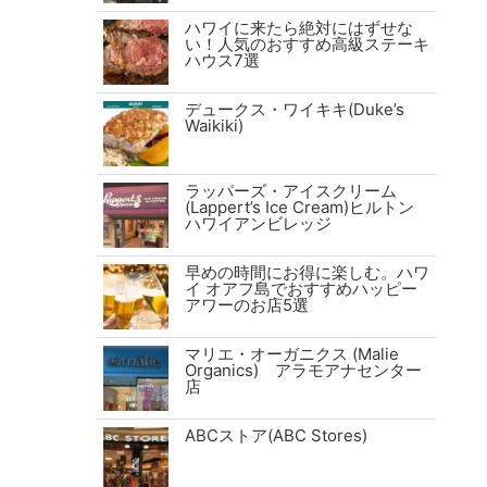
ハワイに来たら絶対にはずせな
い！人気のおすすめ高級ステーキ
ハウス7選
デュークス・ワイキキ(Duke’s
Waikiki)
ス
ラッパーズ・アイスクリーム
(Lappert’s Ice Cream)ヒルトン
ハワイアンビレッジ
あ
カ
早めの時間にお得に楽しむ。ハワ
イ オアフ島でおすすめハッピー
アワーのお店5選
マリエ・オーガニクス (Malie
。
Organics) アラモアナセンター
店
ABCストア(ABC Stores)