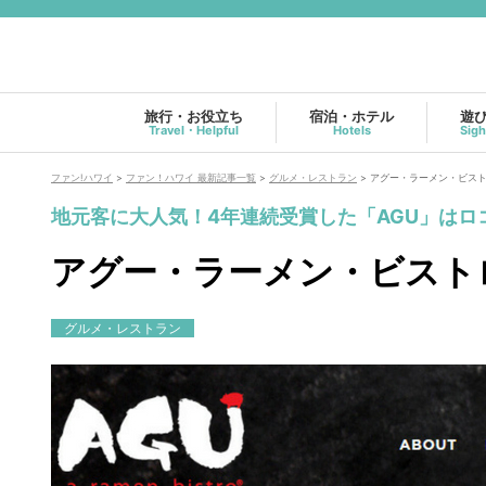
旅行・お役立ち
宿泊・ホテル
遊
Travel・Helpful
Hotels
Sigh
ファン!ハワイ
>
ファン！ハワイ 最新記事一覧
>
グルメ・レストラン
>
アグー・ラーメン・ビストロ(AG
地元客に大人気！4年連続受賞した「AGU」は
アグー・ラーメン・ビストロ(AG
グルメ・レストラン