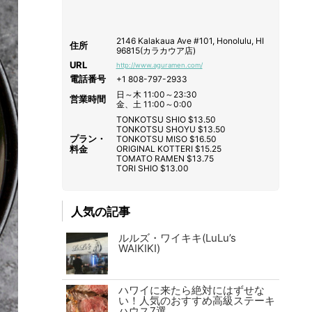
2146 Kalakaua Ave #101, Honolulu, HI
住所
96815(カラカウア店)
URL
http://www.aguramen.com/
電話番号
+1 808-797-2933
日～木 11:00～23:30
営業時間
金、土 11:00～0:00
TONKOTSU SHIO $13.50
TONKOTSU SHOYU $13.50
プラン・
TONKOTSU MISO $16.50
料金
ORIGINAL KOTTERI $15.25
TOMATO RAMEN $13.75
TORI SHIO $13.00
人気の記事
ルルズ・ワイキキ(LuLu’s
WAIKIKI)
ハワイに来たら絶対にはずせな
い！人気のおすすめ高級ステーキ
ハウス7選