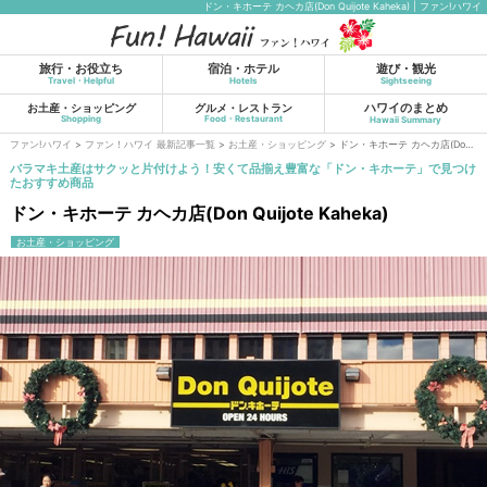
ドン・キホーテ カヘカ店(Don Quijote Kaheka) | ファン!ハワイ
旅行・お役立ち
宿泊・ホテル
遊び・観光
Travel・Helpful
Hotels
Sightseeing
ハワイのまとめ
お土産・ショッピング
グルメ・レストラン
Shopping
Food・Restaurant
Hawaii Summary
ファン!ハワイ
>
ファン！ハワイ 最新記事一覧
>
お土産・ショッピング
>
ドン・キホーテ カヘカ店(Don Quijote Kaheka)
バラマキ土産はサクッと片付けよう！安くて品揃え豊富な「ドン・キホーテ」で見つけ
たおすすめ商品
ドン・キホーテ カヘカ店(Don Quijote Kaheka)
お土産・ショッピング