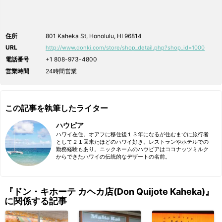
住所
801 Kaheka St, Honolulu, HI 96814
URL
http://www.donki.com/store/shop_detail.php?shop_id=1000
電話番号
+1 808-973-4800
営業時間
24時間営業
この記事を執筆したライター
ハウピア
ハワイ在住。オアフに移住後１３年になるが住むまでに旅行者
として２１回来たほどのハワイ好き。レストランやホテルでの
勤務経験もあり。ニックネームのハウピアはココナッツミルク
からできたハワイの伝統的なデザートの名前。
『ドン・キホーテ カヘカ店(Don Quijote Kaheka)』
に関係する記事