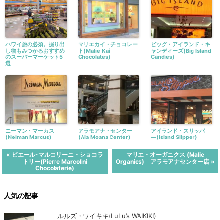
ハワイ旅の必須。掘り出
マリエカイ・チョコレー
ビッグ・アイランド・キ
し物もみつかるおすすめ
ト(Malie Kai
ャンディーズ(Big Island
のスーパーマーケット5
Chocolates)
Candies)
選
ニーマン・マーカス
アラモアナ・センター
アイランド・スリッパ
(Neiman Marcus)
(Ala Moana Center)
―(Island Slipper)
« ピエール･マルコリーニ・ショコラ
マリエ・オーガニクス (Malie
トリー(Pierre Marcolini
Organics) アラモアナセンター店 »
Chocolaterie)
人気の記事
ルルズ・ワイキキ(LuLu’s WAIKIKI)