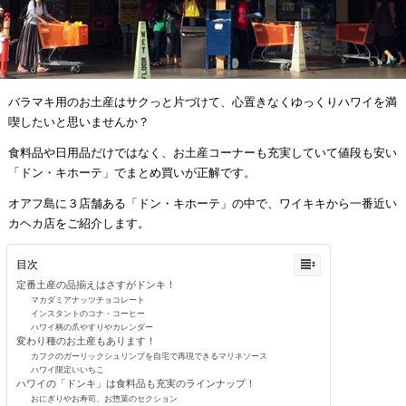
バラマキ用のお土産はサクっと片づけて、心置きなくゆっくりハワイを満
喫したいと思いませんか？
食料品や日用品だけではなく、お土産コーナーも充実していて値段も安い
「ドン・キホーテ」でまとめ買いが正解です。
オアフ島に３店舗ある「ドン・キホーテ」の中で、ワイキキから一番近い
カヘカ店をご紹介します。
目次
定番土産の品揃えはさすがドンキ！
マカダミアナッツチョコレート
インスタントのコナ・コーヒー
ハワイ柄の爪やすりやカレンダー
変わり種のお土産もあります！
カフクのガーリックシュリンプを自宅で再現できるマリネソース
ハワイ限定いいちこ
ハワイの「ドンキ」は食料品も充実のラインナップ！
おにぎりやお寿司、お惣菜のセクション