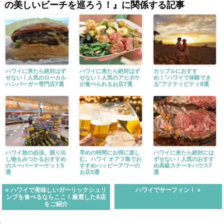
の美しいビーチを巡ろう！』に関係する記事
ハワイに来たら絶対はず
ハワイに来たら絶対はず
カップルにおすす
せない！人気のローカル
せない！人気のアヒポケ
め！“ハワイで体験でき
ハンバーガー専門店7選
が食べられるお店7選
る”アクティビティ8選
ハワイ旅の必須。掘り出
早めの時間にお得に楽し
ハワイに来たら絶対には
し物もみつかるおすすめ
む。ハワイ オアフ島でお
ずせない！人気のおすす
のスーパーマーケット5
すすめハッピーアワーの
め高級ステーキハウス7
選
お店5選
選
« ハワイで美味しいガーリックシュリ
ハワイでサーフィン！ »
ンプを食べるならここ！厳選した8店
をご紹介