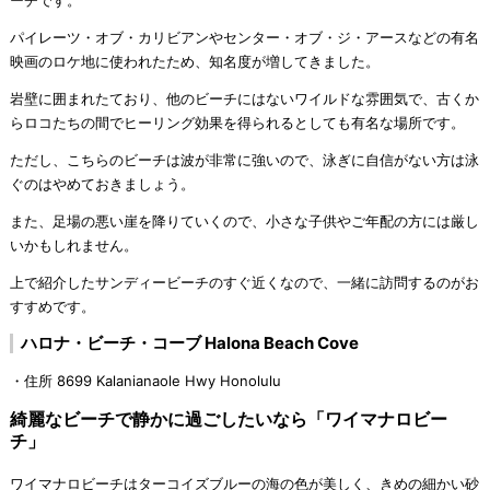
パイレーツ・オブ・カリビアンやセンター・オブ・ジ・アースなどの有名
映画のロケ地に使われたため、知名度が増してきました。
岩壁に囲まれたており、他のビーチにはないワイルドな雰囲気で、古くか
らロコたちの間でヒーリング効果を得られるとしても有名な場所です。
ただし、こちらのビーチは波が非常に強いので、泳ぎに自信がない方は泳
ぐのはやめておきましょう。
また、足場の悪い崖を降りていくので、小さな子供やご年配の方には厳し
いかもしれません。
上で紹介したサンディービーチのすぐ近くなので、一緒に訪問するのがお
すすめです。
ハロナ・ビーチ・コーブ Halona Beach Cove
・住所 8699 Kalanianaole Hwy Honolulu
綺麗なビーチで静かに過ごしたいなら「ワイマナロビー
チ」
ワイマナロビーチはターコイズブルーの海の色が美しく、きめの細かい砂