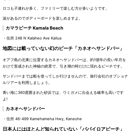
ロコも子連れが多く、ファミリーで楽しむ方が多いようです。
波があるのでボディーボードを楽しめますよ。
カマラビーチ Kamala Beach
・住所 248 N Kalaheo Ave Kailua
地図には載っていない幻のビーチ「カネオヘサンドバー」
オアフ島の北東に位置するカネオヘサンドバーは、約1億年の長い年月を
かけて形成された神秘の絶景で、引き潮の時だけに現れるビーチです。
サンドバーまでは船を使ってしか行けませんので、旅行会社のオプショナ
ルツアーを利用しましょう。
青い海に360度囲まれた砂浜では、ウミガメに出会える確率も高いです
よ!
カネオヘサンドバー
・住所 46-499 Kamehameha Hwy, Kaneohe
日本人にはほとんど知られていない「パパイロアビーチ」