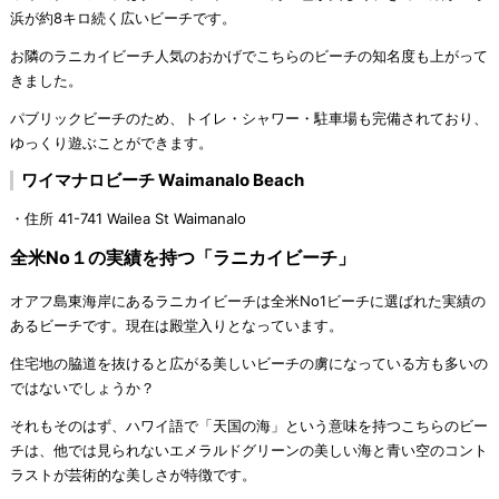
浜が約8キロ続く広いビーチです。
お隣のラニカイビーチ人気のおかげでこちらのビーチの知名度も上がって
きました。
パブリックビーチのため、トイレ・シャワー・駐車場も完備されており、
ゆっくり遊ぶことができます。
ワイマナロビーチ Waimanalo Beach
・住所 41-741 Wailea St Waimanalo
全米No１の実績を持つ「ラニカイビーチ」
オアフ島東海岸にあるラニカイビーチは全米No1ビーチに選ばれた実績の
あるビーチです。現在は殿堂入りとなっています。
住宅地の脇道を抜けると広がる美しいビーチの虜になっている方も多いの
ではないでしょうか？
それもそのはず、ハワイ語で「天国の海」という意味を持つこちらのビー
チは、他では見られないエメラルドグリーンの美しい海と青い空のコント
ラストが芸術的な美しさが特徴です。