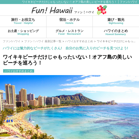
ワイキキビーチだけじゃもったいない！オアフ島の美しいビーチを巡ろう！ | ファン!ハワイ
旅行・お役立ち
宿泊・ホテル
遊び・観光
Travel・Helpful
Hotels
Sightseeing
ハワイのまとめ
お土産・ショッピング
グルメ・レストラン
Shopping
Food・Restaurant
Hawaii Summary
ファン!ハワイ
>
ファン！ハワイ 最新記事一覧
>
ハワイおすすめまとめ
>
ワイキキビーチだけじゃもったいない！オアフ島の美しいビーチを巡ろう！
ハワイには魅力的なビーチがたくさん! 自分のお気に入りのビーチを見つけよう!
ワイキキビーチだけじゃもったいない！オアフ島の美しい
ビーチを巡ろう！
ハワイおすすめまとめ